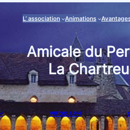
L’ association
Animations
Avantage
Amicale du Per
La Chartreu
H
INFOS APH