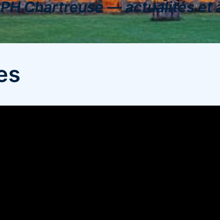
’APH Chartreuse — actualités et
es