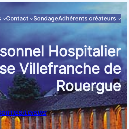
s
Contact
Sondage
Adhérents créateurs
sonnel Hospitalier
se Villefranche de
Rouergue
SORTIES/LOISIRS