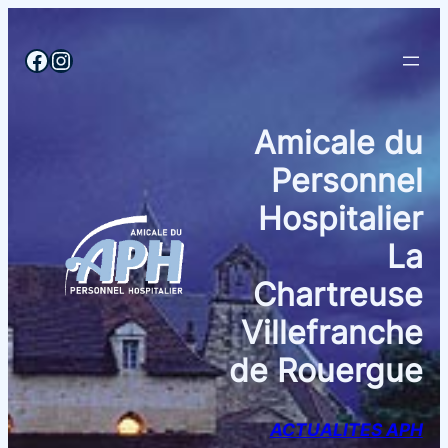
Aller
au
Facebook
Instagram
contenu
Amicale du
Personnel
Hospitalier
La
Chartreuse
Villefranche
de Rouergue
ACTUALITES APH