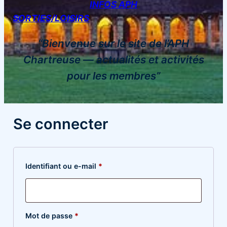
INFOS APH
SORTIES/LOISIRS
“Bienvenue sur le site de l’APH
Chartreuse — actualités et activités
pour les membres”
Se connecter
Obligatoire
Identifiant ou e-mail
*
Obligatoire
Mot de passe
*