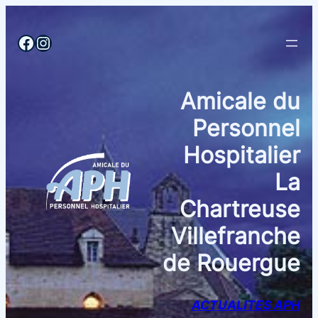
Aller
au
Facebook
Instagram
contenu
Amicale du
Personnel
Hospitalier
La
Chartreuse
Villefranche
de Rouergue
ACTUALITES APH