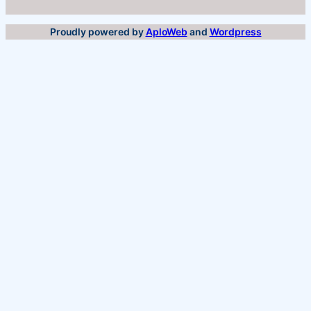
Proudly powered by
AploWeb
and
Wordpress